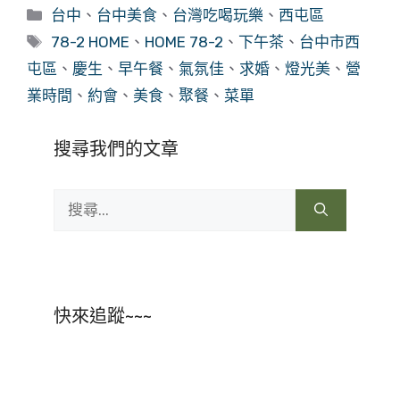
分
台中
、
台中美食
、
台灣吃喝玩樂
、
西屯區
類
標
78-2 HOME
、
HOME 78-2
、
下午茶
、
台中市西
籤
屯區
、
慶生
、
早午餐
、
氣氛佳
、
求婚
、
燈光美
、
營
業時間
、
約會
、
美食
、
聚餐
、
菜單
搜尋我們的文章
搜
尋:
快來追蹤~~~