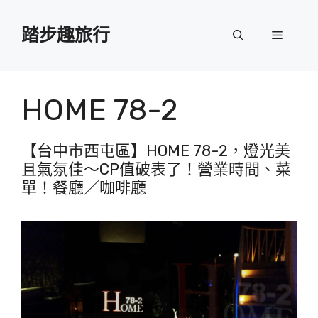
跳
至
踏步趣旅行
選
主
要
單
內
容
HOME 78-2
【台中市西屯區】HOME 78-2，燈光美
且氣氛佳～CP值破表了！營業時間、菜
單！餐廳／咖啡廳