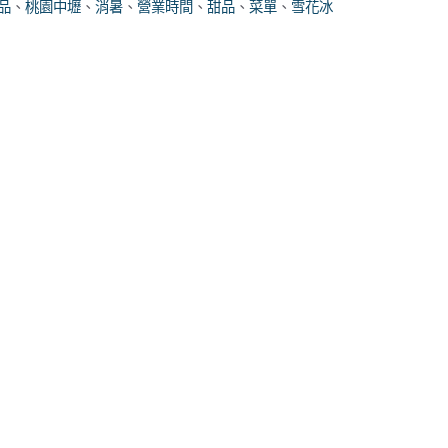
品
、
桃園中壢
、
消暑
、
營業時間
、
甜品
、
菜單
、
雪花冰