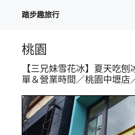
跳
至
踏步趣旅行
主
要
內
容
桃園
【三兄妹雪花冰】夏天吃刨
單＆營業時間／桃園中壢店