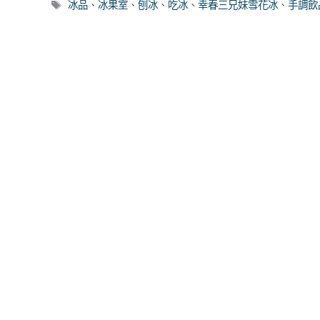
類
標
冰品
、
冰果室
、
刨冰
、
吃冰
、
幸春三兄妹雪花冰
、
手調飲
籤