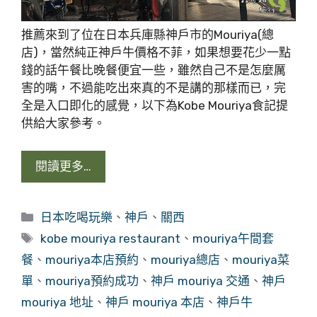
推薦來到了位在日本兵庫縣神戶市的Mouriya(總
店)，當然純正神戶牛價格不菲，如果想要花少一點
錢的話午餐比晚餐便宜一些，雖然自己不是怎麼厲
害的嘴，不過能吃出來真的不是講的那樣而已，完
全是入口即化的感覺，以下為Kobe Mouriya食記提
供給大家參考。
閱讀更多…
分
日本吃喝玩樂
、
神戶
、
關西
類
標
kobe mouriya restaurant
、
mouriya午間套
籤
餐
、
mouriya本店預約
、
mouriya總店
、
mouriya菜
單
、
mouriya預約成功
、
神戶 mouriya 交通
、
神戶
mouriya 地址
、
神戶 mouriya 本店
、
神戶牛