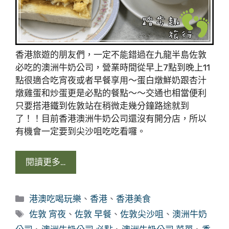
香港旅遊的朋友們，一定不能錯過在九龍半島佐敦
必吃的澳洲牛奶公司，營業時間從早上7點到晚上11
點很適合吃宵夜或者早餐享用～蛋白燉鮮奶跟杏汁
燉雞蛋和炒蛋更是必點的餐點～～交通也相當便利
只要搭港鐵到佐敦站在稍微走幾分鐘路途就到
了！！目前香港澳洲牛奶公司還沒有開分店，所以
有機會一定要到尖沙咀吃吃看囉。
閱讀更多…
分
港澳吃喝玩樂
、
香港
、
香港美食
類
標
佐敦 宵夜
、
佐敦 早餐
、
佐敦尖沙咀
、
澳洲牛奶
籤