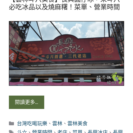
必吃冰品以及燒麻糬！菜單、營業時間
閱讀更多…
分
台灣吃喝玩樂
、
雲林
、
雲林美食
類
標
斗六
、
營業時間
、
老店
、
菜單
、
長興冰店
、
長興