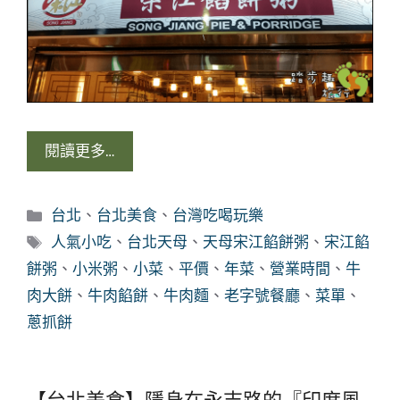
閱讀更多…
分
台北
、
台北美食
、
台灣吃喝玩樂
類
標
人氣小吃
、
台北天母
、
天母宋江餡餅粥
、
宋江餡
籤
餅粥
、
小米粥
、
小菜
、
平價
、
年菜
、
營業時間
、
牛
肉大餅
、
牛肉餡餅
、
牛肉麵
、
老字號餐廳
、
菜單
、
蔥抓餅