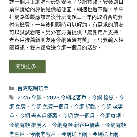
送一個月上網喔～最近安裝了今網寬頻，安裝到目
前來說給的評價是價格便宜，網速也還不錯，拿來
打網路遊戲應該是沒什麼問題….一年內取消合約要
付裝機費，一年後則隨時可以解約，有需求的朋友
可以試試看吧。另外官方有提供「感謝用戶支持！
老客戶推薦新朋友用今網通通有獎」，只要輸入相
關資訊，雙方都會送今網一個月的活動。
閱讀更多…
分
台灣吃喝玩樂
類
標
2025 今網
、
2025 今網老客戶
、
今網 優惠
、
今
籤
網 免費
、
今網 免費一個月
、
今網 網路
、
今網 老客
戶
、
今網 老客戶優惠
、
今網 送一個月
、
今網寬頻
、
今網寬頻 推薦人
、
今網寬頻 新客戶優惠
、
今網寬頻
老客戶
、
今網老客戶
、
今網送上網
、
今網送上網一