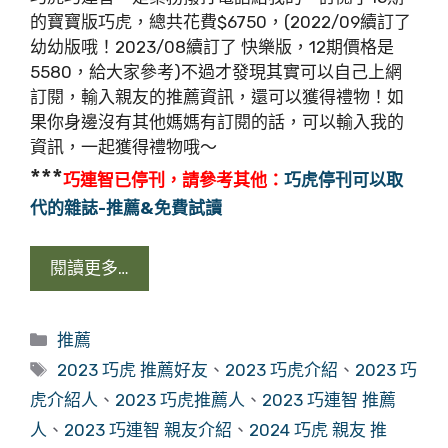
的寶寶版巧虎，總共花費$6750，(2022/09續訂了
幼幼版哦！2023/08續訂了 快樂版，12期價格是
5580，給大家參考)不過才發現其實可以自己上網
訂閱，輸入親友的推薦資訊，還可以獲得禮物！如
果你身邊沒有其他媽媽有訂閱的話，可以輸入我的
資訊，一起獲得禮物哦～
***
巧連智已停刊，請參考其他：
巧虎停刊可以取
代的雜誌-推薦&免費試讀
閱讀更多…
分
推薦
類
標
2023 巧虎 推薦好友
、
2023 巧虎介紹
、
2023 巧
籤
虎介紹人
、
2023 巧虎推薦人
、
2023 巧連智 推薦
人
、
2023 巧連智 親友介紹
、
2024 巧虎 親友 推