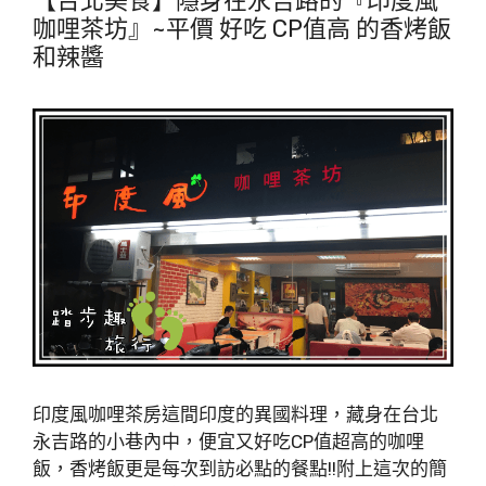
【台北美食】隱身在永吉路的『印度風
咖哩茶坊』~平價 好吃 CP值高 的香烤飯
和辣醬
印度風咖哩茶房這間印度的異國料理，藏身在台北
永吉路的小巷內中，便宜又好吃CP值超高的咖哩
飯，香烤飯更是每次到訪必點的餐點!!附上這次的簡