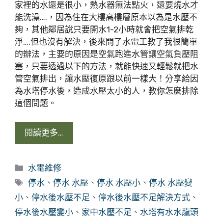
家裡的水還是很小，熱水器無法點火，還要燒水才
能洗澡….，因為住在大樓高樓層原本以為是水壓不
夠，其他鄰居說只要開水1-2小時就會把空氣排乾
淨….但也沒有解決，後來問了水電工教了我很簡單
的辦法，主要的原因是空氣跑進水管讓空氣負壓阻
塞，只要透過以下的方法，就能快速又輕鬆就把水
管空氣排出，讓水壓復原跟以前一樣大！分享給因
為水塔停水後，造成水壓太小的人，教你怎麼排除
這個問題。
閱讀更多…
分
水電維修
類
標
停水
、
停水 水壓
、
停水 水壓小
、
停水 水壓變
籤
小
、
停水後水壓不足
、
停水後水壓不足解決方式
、
停水後水壓變小
、
家中水壓不足
、
水塔有水水龍頭