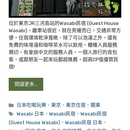
位於東京JR三河島站的Wasabi民宿 (Guest House
Wasabi)，離車站很近，就在旁邊而已，交通非常方
便，住宿環境乾淨寬敞，除了可以泡湯之外，還有
免費的味增湯和咖啡茶水可以飲用，櫃檯人員服務
親切，有會說中文的服務人員，一個人旅行的背包
客，或跟朋友一起來玩都超推薦，超高CP值優質民
宿!
閱讀更多…
分
日本吃喝玩樂
、
東京
、
東京住宿
、
關東
類
標
Wasabi 日本
、
Wasabi民宿
、
Wasabi民宿
籤
(Guest House Wasabi)
、
Wasabi民宿 日本
、