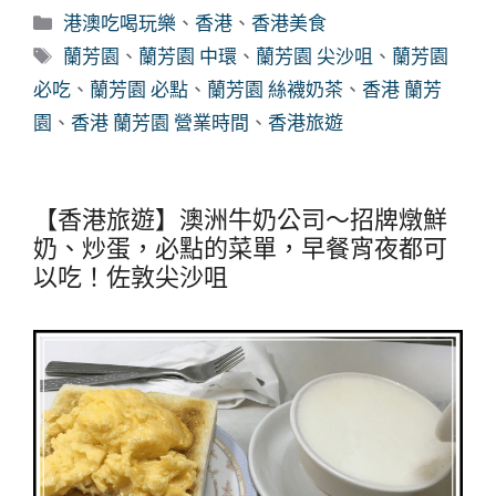
分
港澳吃喝玩樂
、
香港
、
香港美食
類
標
蘭芳園
、
蘭芳園 中環
、
蘭芳園 尖沙咀
、
蘭芳園
籤
必吃
、
蘭芳園 必點
、
蘭芳園 絲襪奶茶
、
香港 蘭芳
園
、
香港 蘭芳園 營業時間
、
香港旅遊
【香港旅遊】澳洲牛奶公司～招牌燉鮮
奶、炒蛋，必點的菜單，早餐宵夜都可
以吃！佐敦尖沙咀