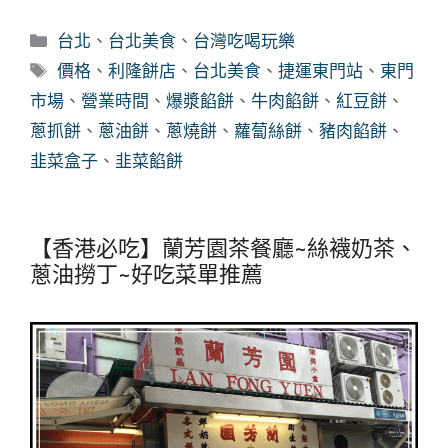
分
台北
、
台北美食
、
台灣吃喝玩樂
類
標
價格
、
利隆餅店
、
台北美食
、
捷運東門站
、
東門
籤
市場
、
營業時間
、
爆漿餡餅
、
牛肉餡餅
、
紅豆餅
、
蔥抓餅
、
蔥油餅
、
蔥燒餅
、
蘿蔔絲餅
、
豬肉餡餅
、
韭菜盒子
、
韭菜餡餅
【香港必吃】蘭芳園茶餐廳~絲襪奶茶、
蔥油撈丁~好吃菜單推薦