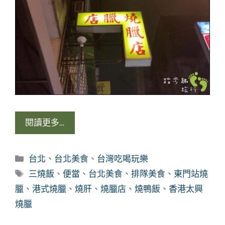
閱讀更多…
分
台北
、
台北美食
、
台灣吃喝玩樂
類
標
三燒飯
、
便當
、
台北美食
、
排隊美食
、
東門站燒
籤
臘
、
港式燒臘
、
燒肝
、
燒臘店
、
燒鴨飯
、
香港太興
燒臘