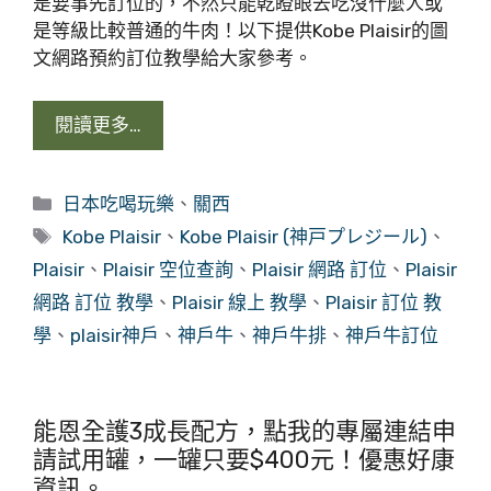
是要事先訂位的，不然只能乾瞪眼去吃沒什麼人或
是等級比較普通的牛肉！以下提供Kobe Plaisir的圖
文網路預約訂位教學給大家參考。
閱讀更多…
分
日本吃喝玩樂
、
關西
類
標
Kobe Plaisir
、
Kobe Plaisir (神戸プレジール)
、
籤
Plaisir
、
Plaisir 空位查詢
、
Plaisir 網路 訂位
、
Plaisir
網路 訂位 教學
、
Plaisir 線上 教學
、
Plaisir 訂位 教
學
、
plaisir神戶
、
神戶牛
、
神戶牛排
、
神戶牛訂位
能恩全護3成長配方，點我的專屬連結申
請試用罐，一罐只要$400元！優惠好康
資訊。