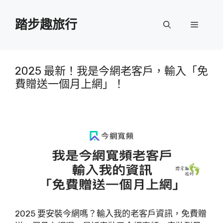
跳
至
踏步趣旅行
選
主
要
單
內
容
2025 最新！我是今網老客戶，輸入「免
費贈送一個月上網」！
2025 要安裝今網嗎？輸入我的老客戶資訊，免費贈