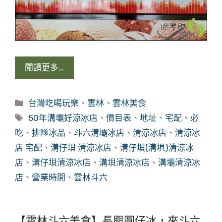
閱讀更多…
分
台灣吃喝玩樂
、
雲林
、
雲林美食
類
標
50年溝壩好涼冰店
、
價目表
、
地址
、
宅配
、
必
籤
吃
、
排隊冰品
、
斗六溝壩冰店
、
清涼冰店
、
清涼冰
店 宅配
、
溝仔垻 清涼冰店
、
溝仔垻(溝埧)清涼冰
店
、
溝仔垻清涼冰店
、
溝垻清涼冰店
、
溝壩清涼冰
店
、
營業時間
、
雲林斗六
【雲林斗六美食】長興圓仔冰，來斗六