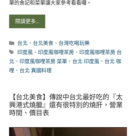
單的食記和菜單讓大家參考看看囉。
閱讀更多…
分
台北
、
台北美食
、
台灣吃喝玩樂
類
標
印度風
、
印度風咖哩茶房
、
印度風咖哩茶房 台
籤
北
、
印度風咖哩茶房 菜單
、
台北 印度風
、
台北 咖
哩
、
台北 異國料理
【台北美食】傳說中台北最好吃的『太
興港式燒臘』還有很特別的燒肝，營業
時間、價目表