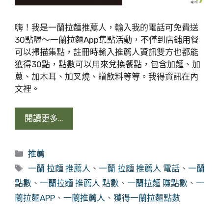
嗨！我是一蘭拉麵推薦人，輸入我的電話可免費送
30點喔～一蘭拉麵App集點活動，不僅到店鋪用餐
可以掃描集點，註冊時輸入推薦人資訊雙方也都能
獲得30點，點數可以用來兌換餐點，包含加麵、加
蔥、加木耳、加叉燒、贈飲料等等。我得資訊在內
文裡。
閱讀更多…
分
推薦
類
標
一蘭 拉麵 推薦人
、
一蘭 拉麵 推薦人 電話
、
一蘭
籤
點數
、
一蘭拉麵 推薦人 點數
、
一蘭拉麵 賺點數
、
一
蘭拉麵APP
、
一蘭推薦人
、
獲得一蘭拉麵點數