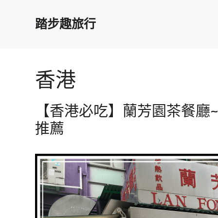
跳
至
踏步趣旅行
主
要
內
容
香港
【香港必吃】蘭芳園茶餐廳
推薦