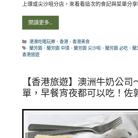
上環或尖沙咀分店，來看看這次的食記與菜單分享
閱讀更多…
分
港澳吃喝玩樂
、
香港
、
香港美食
類
標
蘭芳園
、
蘭芳園 中環
、
蘭芳園 尖沙咀
、
蘭芳園 必吃
、
蘭
籤
香港旅遊
【香港旅遊】澳洲牛奶公司
單，早餐宵夜都可以吃！佐