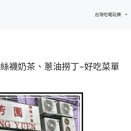
台灣吃喝玩樂
~絲襪奶茶、蔥油撈丁~好吃菜單