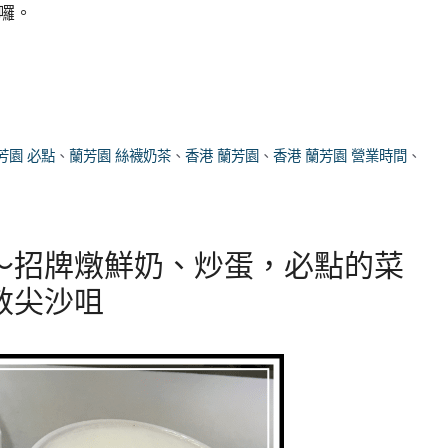
囉。
芳園 必點
、
蘭芳園 絲襪奶茶
、
香港 蘭芳園
、
香港 蘭芳園 營業時間
、
～招牌燉鮮奶、炒蛋，必點的菜
敦尖沙咀