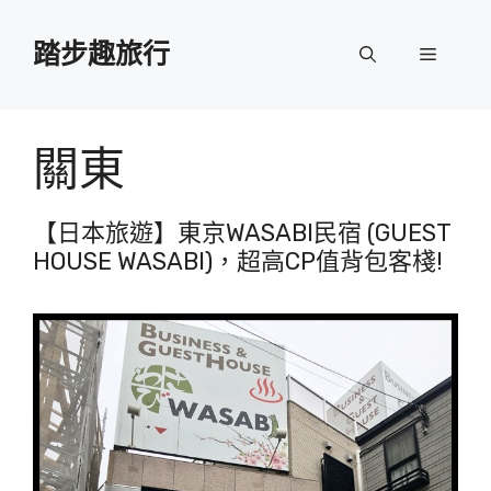
跳
至
踏步趣旅行
選
主
要
單
內
容
關東
【日本旅遊】東京WASABI民宿 (GUEST
HOUSE WASABI)，超高CP值背包客棧!