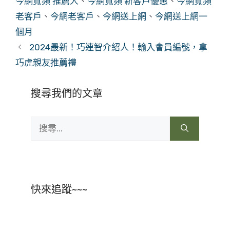
今網寬頻 推薦人
、
今網寬頻 新客戶優惠
、
今網寬頻
老客戶
、
今網老客戶
、
今網送上網
、
今網送上網一
個月
2024最新！巧連智介紹人！輸入會員編號，拿
巧虎親友推薦禮
搜尋我們的文章
搜
尋:
快來追蹤~~~