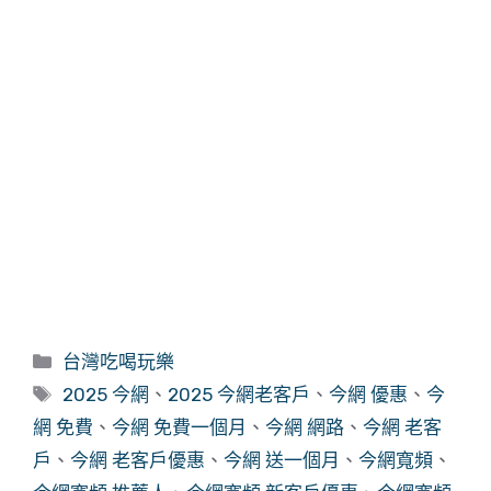
分
台灣吃喝玩樂
類
標
2025 今網
、
2025 今網老客戶
、
今網 優惠
、
今
籤
網 免費
、
今網 免費一個月
、
今網 網路
、
今網 老客
戶
、
今網 老客戶優惠
、
今網 送一個月
、
今網寬頻
、