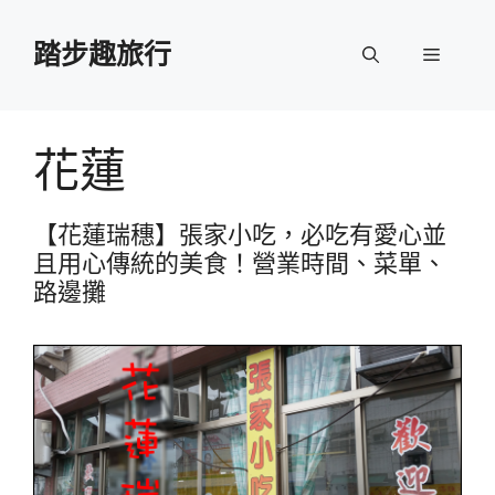
跳
至
踏步趣旅行
選
主
要
單
內
容
花蓮
【花蓮瑞穗】張家小吃，必吃有愛心並
且用心傳統的美食！營業時間、菜單、
路邊攤