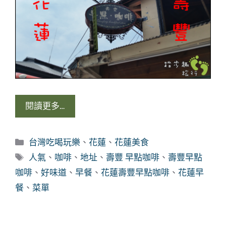
閱讀更多…
分
台灣吃喝玩樂
、
花蓮
、
花蓮美食
類
標
人氣
、
咖啡
、
地址
、
壽豐 早點咖啡
、
壽豐早點
籤
咖啡
、
好味道
、
早餐
、
花蓮壽豐早點咖啡
、
花蓮早
餐
、
菜單