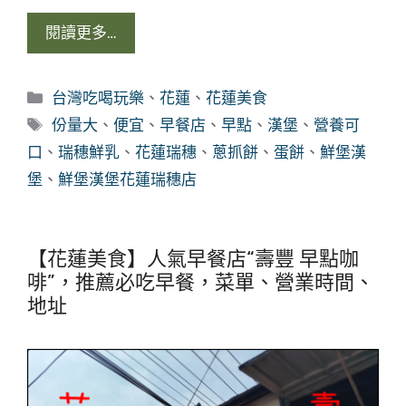
閱讀更多…
分
台灣吃喝玩樂
、
花蓮
、
花蓮美食
類
標
份量大
、
便宜
、
早餐店
、
早點
、
漢堡
、
營養可
籤
口
、
瑞穗鮮乳
、
花蓮瑞穗
、
蔥抓餅
、
蛋餅
、
鮮堡漢
堡
、
鮮堡漢堡花蓮瑞穗店
【花蓮美食】人氣早餐店“壽豐 早點咖
啡”，推薦必吃早餐，菜單、營業時間、
地址