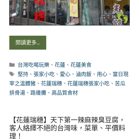
閱讀更多…
分
台灣吃喝玩樂
、
花蓮
、
花蓮美食
類
標
堅持
、
張家小吃
、
愛心
、
滷肉飯
、
用心
、
當日現
籤
宰之溫體豬
、
花蓮瑞穗
、
花蓮瑞穗張家小吃
、
苦瓜
排骨湯
、
路邊攤
、
高品質食材
【花蓮瑞穗】天下第一辣麻辣臭豆腐，
客人絡繹不絕的台灣味，菜單、平價料
理！