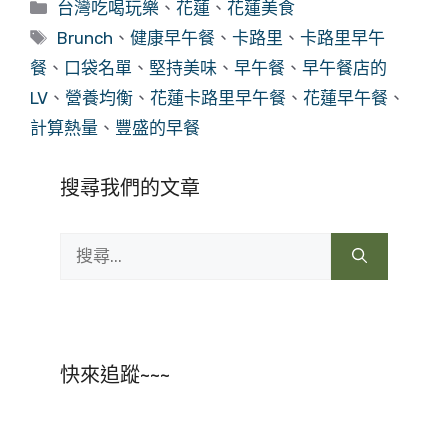
分
台灣吃喝玩樂
、
花蓮
、
花蓮美食
類
標
Brunch
、
健康早午餐
、
卡路里
、
卡路里早午
籤
餐
、
口袋名單
、
堅持美味
、
早午餐
、
早午餐店的
LV
、
營養均衡
、
花蓮卡路里早午餐
、
花蓮早午餐
、
計算熱量
、
豐盛的早餐
搜尋我們的文章
搜
尋:
快來追蹤~~~