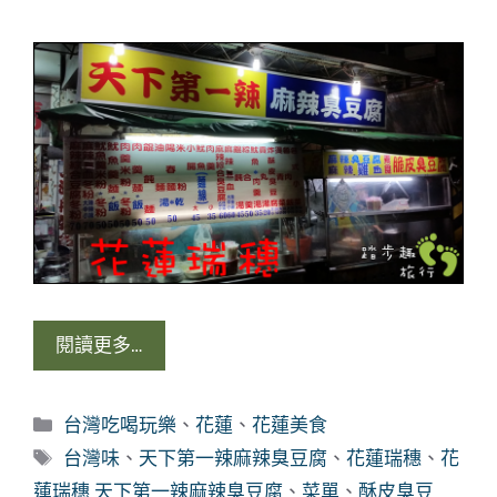
閱讀更多…
分
台灣吃喝玩樂
、
花蓮
、
花蓮美食
類
標
台灣味
、
天下第一辣麻辣臭豆腐
、
花蓮瑞穗
、
花
籤
蓮瑞穗 天下第一辣麻辣臭豆腐
、
菜單
、
酥皮臭豆