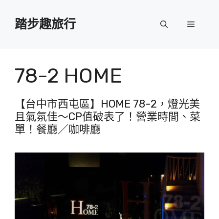
跳
至
踏步趣旅行
選
主
要
單
內
容
78-2 HOME
【台中市西屯區】HOME 78-2，燈光美
且氣氛佳～CP值破表了！營業時間、菜
單！餐廳／咖啡廳