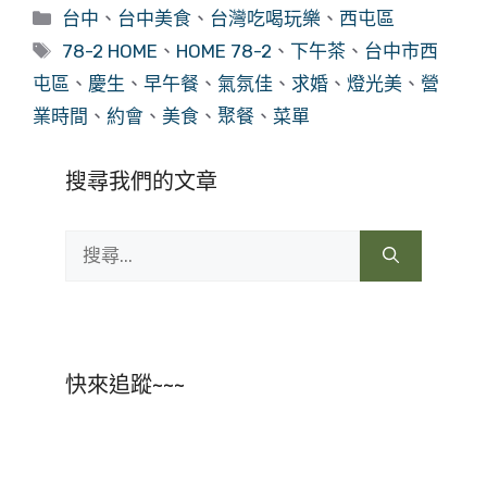
分
台中
、
台中美食
、
台灣吃喝玩樂
、
西屯區
類
標
78-2 HOME
、
HOME 78-2
、
下午茶
、
台中市西
籤
屯區
、
慶生
、
早午餐
、
氣氛佳
、
求婚
、
燈光美
、
營
業時間
、
約會
、
美食
、
聚餐
、
菜單
搜尋我們的文章
搜
尋:
快來追蹤~~~