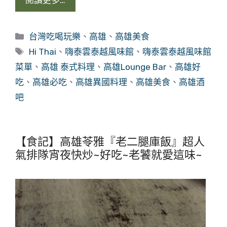
閱讀更多…
分
台灣吃喝玩樂
、
高雄
、
高雄美食
類
標
Hi Thai
、
嗨泰雲泰越風味館
、
嗨泰雲泰越風味館
籤
菜單
、
高雄 泰式料理
、
高雄Lounge Bar
、
高雄好
吃
、
高雄必吃
、
高雄異國料理
、
高雄美食
、
高雄酒
吧
【食記】高雄苓雅『老二腿庫飯』超人
氣排隊宵夜快炒~好吃~老饕就愛這味~