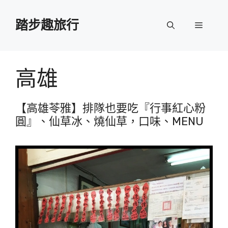
跳
至
踏步趣旅行
選
主
要
單
內
容
高雄
【高雄苓雅】排隊也要吃『行事紅心粉
圓』、仙草冰、燒仙草，口味、MENU