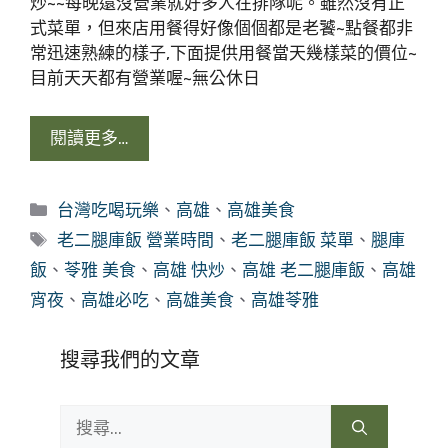
炒~~每晚還沒營業就好多人在排隊呢。雖然沒有正
式菜單，但來店用餐得好像個個都是老饕~點餐都非
常迅速熟練的樣子,下面提供用餐當天幾樣菜的價位~
目前天天都有營業喔~無公休日
閱讀更多…
分
台灣吃喝玩樂
、
高雄
、
高雄美食
類
標
老二腿庫飯 營業時間
、
老二腿庫飯 菜單
、
腿庫
籤
飯
、
苓雅 美食
、
高雄 快炒
、
高雄 老二腿庫飯
、
高雄
宵夜
、
高雄必吃
、
高雄美食
、
高雄苓雅
搜尋我們的文章
搜
尋: