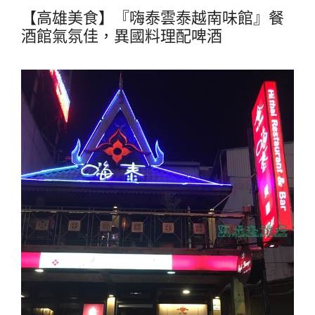
【高雄美食】『嗨泰雲泰越南味館』餐
酒館氣氛佳，異國料理配啤酒