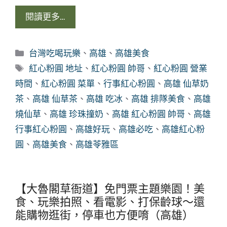
閱讀更多…
分
台灣吃喝玩樂
、
高雄
、
高雄美食
類
標
紅心粉圓 地址
、
紅心粉圓 帥哥
、
紅心粉圓 營業
籤
時間
、
紅心粉圓 菜單
、
行事紅心粉圓
、
高雄 仙草奶
茶
、
高雄 仙草茶
、
高雄 吃冰
、
高雄 排隊美食
、
高雄
燒仙草
、
高雄 珍珠撞奶
、
高雄 紅心粉圓 帥哥
、
高雄
行事紅心粉圓
、
高雄好玩
、
高雄必吃
、
高雄紅心粉
圓
、
高雄美食
、
高雄苓雅區
【大魯閣草衙道】免門票主題樂園！美
食、玩樂拍照、看電影、打保齡球～還
能購物逛街，停車也方便唷（高雄）