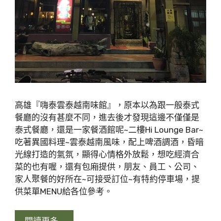
高雄『嗨泰雲泰越南味館』，原本以為跟一般泰式
餐廳的沒有甚麼不同，進去後才發現這邊不僅僅是
泰式餐廳，還是一家餐酒館呢~二樓Hi Lounge Bar~
吃著異國料理~雲泰越南風味，配上啤酒調酒，昏暗
光線打造的氣氛，顯得心情格外放鬆，想吃經濟合
菜的也有喔，還有包廂提供，朋友、員工、公司、
家人聚餐的好所在~可接受訂位~有特約停車場，提
供菜單MENU給各位參考。