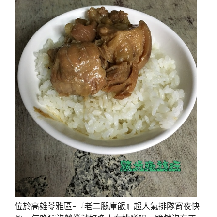
位於高雄苓雅區-『老二腿庫飯』超人氣排隊宵夜快