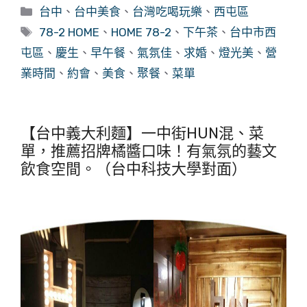
分
台中
、
台中美食
、
台灣吃喝玩樂
、
西屯區
類
標
78-2 HOME
、
HOME 78-2
、
下午茶
、
台中市西
籤
屯區
、
慶生
、
早午餐
、
氣氛佳
、
求婚
、
燈光美
、
營
業時間
、
約會
、
美食
、
聚餐
、
菜單
【台中義大利麵】一中街HUN混、菜
單，推薦招牌橘醬口味！有氣氛的藝文
飲食空間。（台中科技大學對面）