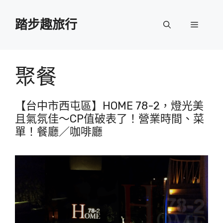
跳
至
踏步趣旅行
選
主
要
單
內
容
聚餐
【台中市西屯區】HOME 78-2，燈光美
且氣氛佳～CP值破表了！營業時間、菜
單！餐廳／咖啡廳