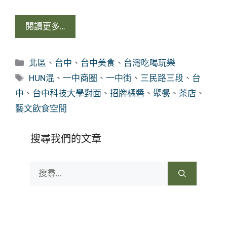
閱讀更多…
分
北區
、
台中
、
台中美食
、
台灣吃喝玩樂
類
標
HUN混
、
一中商圈
、
一中街
、
三民路三段
、
台
籤
中
、
台中科技大學對面
、
招牌橘醬
、
聚餐
、
茶店
、
藝文飲食空間
搜尋我們的文章
搜
尋: