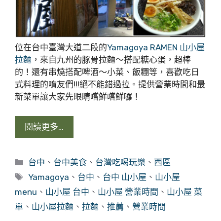
位在台中臺灣大道二段的
Yamagoya RAMEN 山小屋
拉麵
，來自九州的豚骨拉麵～搭配糖心蛋，超棒
的！還有串燒搭配啤酒～小菜、飯糰等，喜歡吃日
式料理的噴友們!!!絕不能錯過拉。提供營業時間和最
新菜單讓大家先眼睛嚐鮮嚐鮮囉！
閱讀更多…
分
台中
、
台中美食
、
台灣吃喝玩樂
、
西區
類
標
Yamagoya
、
台中
、
台中 山小屋
、
山小屋
籤
menu
、
山小屋 台中
、
山小屋 營業時間
、
山小屋 菜
單
、
山小屋拉麵
、
拉麵
、
推薦
、
營業時間