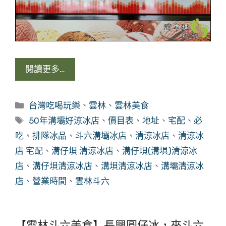
閱讀更多…
分
台灣吃喝玩樂
、
雲林
、
雲林美食
類
標
50年溝壩好涼冰店
、
價目表
、
地址
、
宅配
、
必
籤
吃
、
排隊冰品
、
斗六溝壩冰店
、
清涼冰店
、
清涼冰
店 宅配
、
溝仔垻 清涼冰店
、
溝仔垻(溝埧)清涼冰
店
、
溝仔垻清涼冰店
、
溝垻清涼冰店
、
溝壩清涼冰
店
、
營業時間
、
雲林斗六
【雲林斗六美食】長興圓仔冰，來斗六