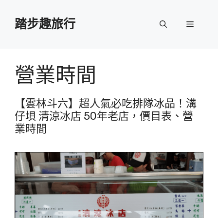
跳
至
踏步趣旅行
選
主
要
單
內
容
營業時間
【雲林斗六】超人氣必吃排隊冰品！溝
仔垻 清涼冰店 50年老店，價目表、營
業時間