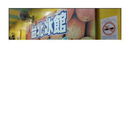
閱讀更多…
分
台灣吃喝玩樂
、
宜蘭
、
宜蘭美食
類
標
台北冰館
、
吃冰
、
呷冰
、
呷涼
、
宜蘭
、
消暑
、
涼
籤
夏消暑必吃
、
營業時間
、
甜品冰果室
、
礁溪台北冰