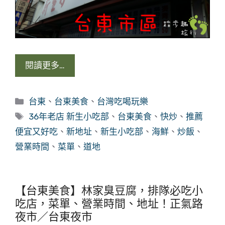
閱讀更多…
分
台東
、
台東美食
、
台灣吃喝玩樂
類
標
36年老店 新生小吃部
、
台東美食
、
快炒
、
推薦
籤
便宜又好吃
、
新地址
、
新生小吃部
、
海鮮
、
炒飯
、
營業時間
、
菜單
、
道地
【台東美食】林家臭豆腐，排隊必吃小
吃店，菜單、營業時間、地址！正氣路
夜市／台東夜市