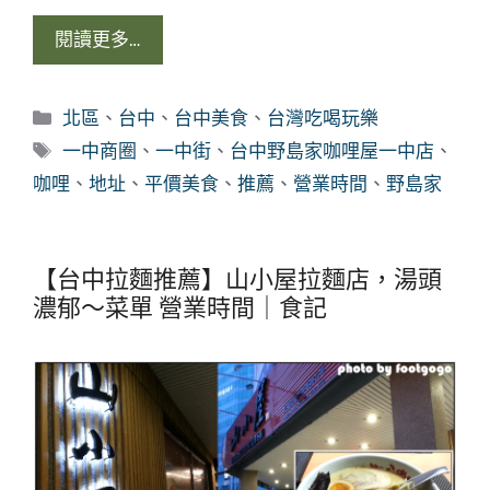
閱讀更多…
分
北區
、
台中
、
台中美食
、
台灣吃喝玩樂
類
標
一中商圈
、
一中街
、
台中野島家咖哩屋一中店
、
籤
咖哩
、
地址
、
平價美食
、
推薦
、
營業時間
、
野島家
【台中拉麵推薦】山小屋拉麵店，湯頭
濃郁～菜單 營業時間｜食記