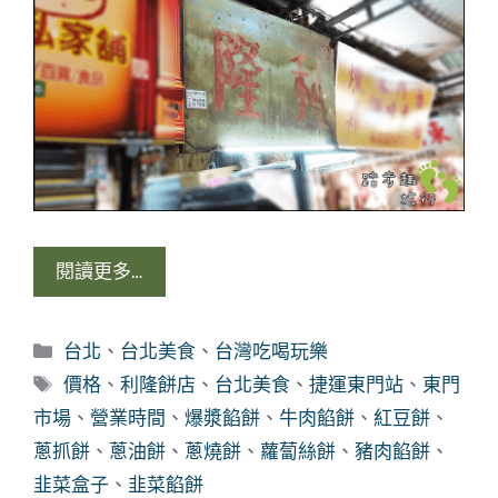
閱讀更多…
分
台北
、
台北美食
、
台灣吃喝玩樂
類
標
價格
、
利隆餅店
、
台北美食
、
捷運東門站
、
東門
籤
市場
、
營業時間
、
爆漿餡餅
、
牛肉餡餅
、
紅豆餅
、
蔥抓餅
、
蔥油餅
、
蔥燒餅
、
蘿蔔絲餅
、
豬肉餡餅
、
韭菜盒子
、
韭菜餡餅