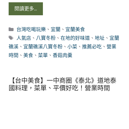
閱讀更多…
分
台灣吃喝玩樂
、
宜蘭
、
宜蘭美食
類
標
人氣店
、
八寶冬粉
、
在地的好味道
、
地址
、
宜蘭
籤
礁溪
、
宜蘭礁溪八寶冬粉
、
小菜
、
推薦必吃
、
營業
時間
、
美食
、
菜單
、
香菇肉羹
【台中美食】一中商圈《泰北》道地泰
國料理，菜單、平價好吃！營業時間