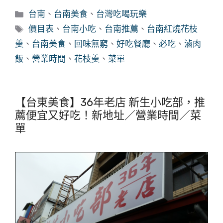
分
台南
、
台南美食
、
台灣吃喝玩樂
類
標
價目表
、
台南小吃
、
台南推薦
、
台南紅燒花枝
籤
羹
、
台南美食
、
回味無窮
、
好吃餐廳
、
必吃
、
滷肉
飯
、
營業時間
、
花枝羹
、
菜單
【台東美食】36年老店 新生小吃部，推
薦便宜又好吃！新地址／營業時間／菜
單