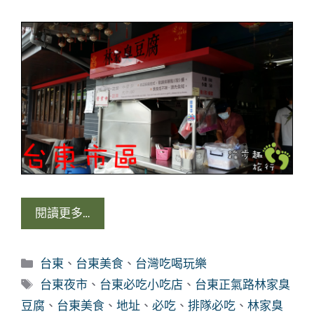
閱讀更多…
分
台東
、
台東美食
、
台灣吃喝玩樂
類
標
台東夜市
、
台東必吃小吃店
、
台東正氣路林家臭
籤
豆腐
、
台東美食
、
地址
、
必吃
、
排隊必吃
、
林家臭