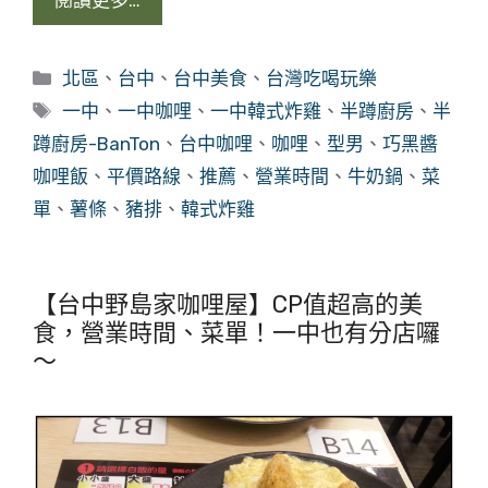
分
北區
、
台中
、
台中美食
、
台灣吃喝玩樂
類
標
一中
、
一中咖哩
、
一中韓式炸雞
、
半蹲廚房
、
半
籤
蹲廚房-BanTon
、
台中咖哩
、
咖哩
、
型男
、
巧黑醬
咖哩飯
、
平價路線
、
推薦
、
營業時間
、
牛奶鍋
、
菜
單
、
薯條
、
豬排
、
韓式炸雞
【台中野島家咖哩屋】CP值超高的美
食，營業時間、菜單！一中也有分店囉
～