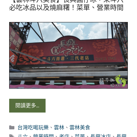
必吃冰品以及燒麻糬！菜單、營業時間
閱讀更多…
分
台灣吃喝玩樂
、
雲林
、
雲林美食
類
標
斗六
、
營業時間
、
老店
、
菜單
、
長興冰店
、
長興