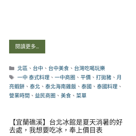
閱讀更多…
分
北區
、
台中
、
台中美食
、
台灣吃喝玩樂
類
標
一中 泰式料理
、
一中商圈
、
平價
、
打拋豬
、
月
籤
亮蝦餅
、
泰北
、
泰北海南雞飯
、
泰國
、
泰國料理
、
營業時間
、
益民商圈
、
美食
、
菜單
【宜蘭礁溪】台北冰館是夏天消暑的好
去處，我想要吃冰，奉上價目表