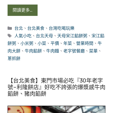
閱讀更多…
分
台北
、
台北美食
、
台灣吃喝玩樂
類
標
人氣小吃
、
台北天母
、
天母宋江餡餅粥
、
宋江餡
籤
餅粥
、
小米粥
、
小菜
、
平價
、
年菜
、
營業時間
、
牛
肉大餅
、
牛肉餡餅
、
牛肉麵
、
老字號餐廳
、
菜單
、
蔥抓餅
【台北美食】東門市場必吃『30年老字
號–利隆餅店』好吃不誇張的爆漿感牛肉
餡餅、豬肉餡餅