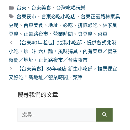
分
台東
、
台東美食
、
台灣吃喝玩樂
類
標
台東夜市
、
台東必吃小吃店
、
台東正氣路林家臭
籤
豆腐
、
台東美食
、
地址
、
必吃
、
排隊必吃
、
林家臭
豆腐
、
正氣路夜市
、
營業時間
、
臭豆腐
、
菜單
【台東40年老店】北港小吃部，提供各式北港
小吃，炒（扌六）麵，風味獨具，內有菜單／營業
時間／地址，正氣路夜市／台東夜市
【台東美食】36年老店 新生小吃部，推薦便宜
又好吃！新地址／營業時間／菜單
搜尋我們的文章
搜
尋: