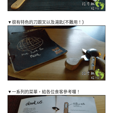
▼很有特色的刀跟叉以及湯匙(不難用！)
▼一系列的菜單，給各位食客參考囉！