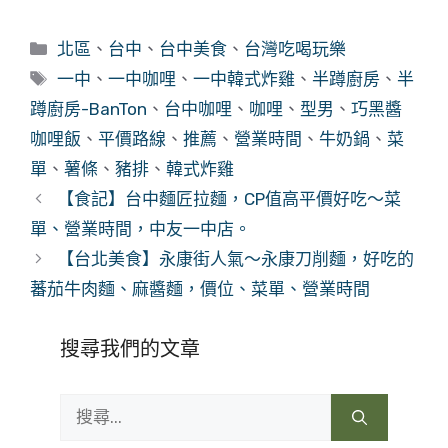
分
北區
、
台中
、
台中美食
、
台灣吃喝玩樂
類
標
一中
、
一中咖哩
、
一中韓式炸雞
、
半蹲廚房
、
半
籤
蹲廚房-BanTon
、
台中咖哩
、
咖哩
、
型男
、
巧黑醬
咖哩飯
、
平價路線
、
推薦
、
營業時間
、
牛奶鍋
、
菜
單
、
薯條
、
豬排
、
韓式炸雞
【食記】台中麵匠拉麵，CP值高平價好吃～菜
單、營業時間，中友一中店。
【台北美食】永康街人氣～永康刀削麵，好吃的
蕃茄牛肉麵、麻醬麵，價位、菜單、營業時間
搜尋我們的文章
搜
尋: