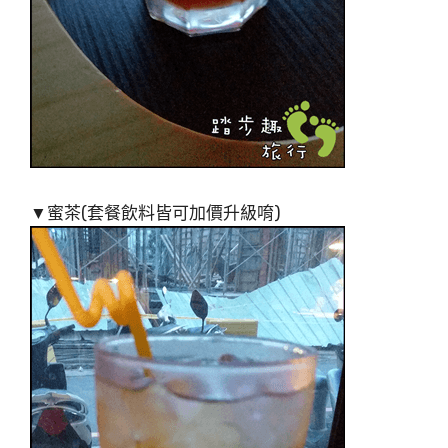
▼蜜茶(套餐飲料皆可加價升級唷)