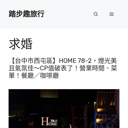
跳
至
踏步趣旅行
選
主
要
單
內
容
求婚
【台中市西屯區】HOME 78-2，燈光美
且氣氛佳～CP值破表了！營業時間、菜
單！餐廳／咖啡廳