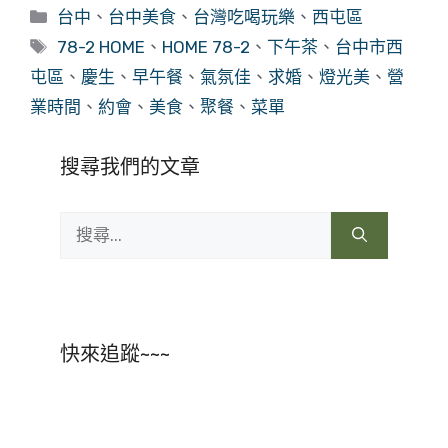
分
台中
、
台中美食
、
台灣吃喝玩樂
、
西屯區
類
標
78-2 HOME
、
HOME 78-2
、
下午茶
、
台中市西
籤
屯區
、
慶生
、
早午餐
、
氣氛佳
、
求婚
、
燈光美
、
營
業時間
、
約會
、
美食
、
聚餐
、
菜單
搜尋我們的文章
搜
尋:
快來追蹤~~~