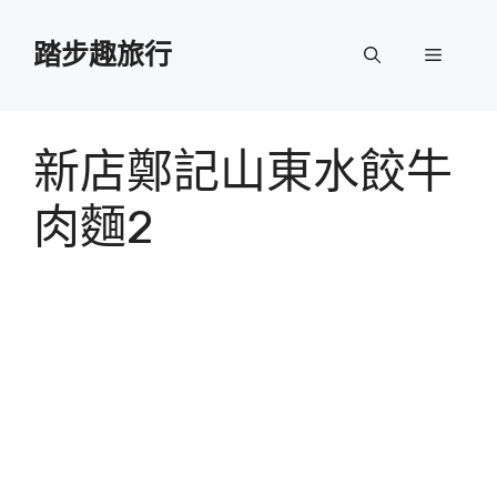
跳
至
踏步趣旅行
選
主
要
單
內
容
新店鄭記山東水餃牛
肉麵2