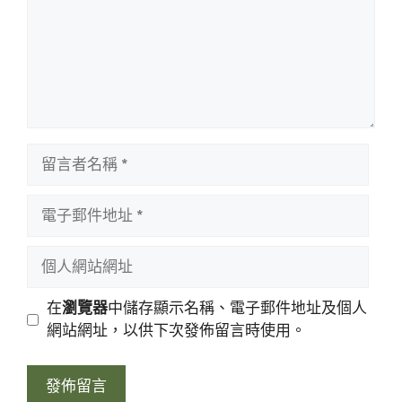
留
言
者
電
名
子
稱
郵
個
件
人
地
網
在
瀏覽器
中儲存顯示名稱、電子郵件地址及個人
址
站
網站網址，以供下次發佈留言時使用。
網
址