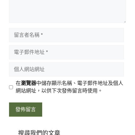
留
言
者
電
名
子
稱
郵
個
件
人
地
網
在
瀏覽器
中儲存顯示名稱、電子郵件地址及個人
址
站
網站網址，以供下次發佈留言時使用。
網
址
搜尋我們的文章