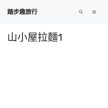
跳
至
踏步趣旅行
選
主
要
單
內
容
山小屋拉麵1