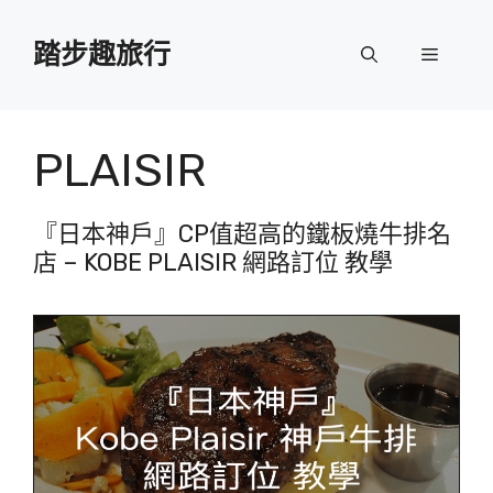
跳
至
踏步趣旅行
選
主
要
單
內
容
PLAISIR
『日本神戶』CP值超高的鐵板燒牛排名
店 – KOBE PLAISIR 網路訂位 教學