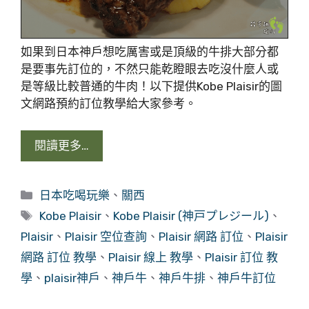
如果到日本神戶想吃厲害或是頂級的牛排大部分都
是要事先訂位的，不然只能乾瞪眼去吃沒什麼人或
是等級比較普通的牛肉！以下提供Kobe Plaisir的圖
文網路預約訂位教學給大家參考。
閱讀更多…
分
日本吃喝玩樂
、
關西
類
標
Kobe Plaisir
、
Kobe Plaisir (神戸プレジール)
、
籤
Plaisir
、
Plaisir 空位查詢
、
Plaisir 網路 訂位
、
Plaisir
網路 訂位 教學
、
Plaisir 線上 教學
、
Plaisir 訂位 教
學
、
plaisir神戶
、
神戶牛
、
神戶牛排
、
神戶牛訂位