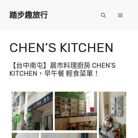
跳
至
踏步趣旅行
選
主
要
單
內
容
CHEN’S KITCHEN
【台中南屯】晨市料理廚房 CHEN’S
KITCHEN，早午餐 輕食菜單！