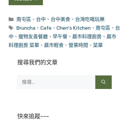
分
南屯區
、
台中
、
台中美食
、
台灣吃喝玩樂
類
標
Bruncha
、
Cafe
、
Chen's Kitchen
、
南屯區
、
台
籤
中
、
寵物友善餐廳
、
早午餐
、
晨市料理廚房
、
晨市
料理廚房 菜單
、
晨市輕食
、
營業時間
、
菜單
搜尋我們的文章
搜
尋:
快來追蹤~~~