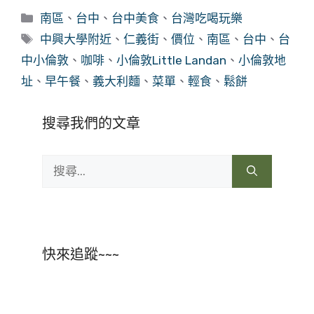
分
南區
、
台中
、
台中美食
、
台灣吃喝玩樂
類
標
中興大學附近
、
仁義街
、
價位
、
南區
、
台中
、
台
籤
中小倫敦
、
咖啡
、
小倫敦Little Landan
、
小倫敦地
址
、
早午餐
、
義大利麵
、
菜單
、
輕食
、
鬆餅
搜尋我們的文章
搜
尋:
快來追蹤~~~