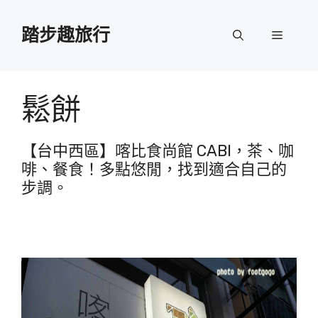
跳
至
踏步趣旅行
選
主
要
單
內
容
鬆餅
【台中西區】喀比食尚館 CABI，茶、咖
啡、餐食！多點悠閒，找到適合自己的
步調。