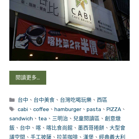
閱讀更多…
分
台中
、
台中美食
、
台灣吃喝玩樂
、
西區
類
標
cabi
、
coffee
、
hamburger
、
pasta
、
PIZZA
、
籤
sandwich
、
tea
、
三明治
、
兒童閱讀區
、
創意燉
飯
、
台中
、
喀
、
喀比食尚館
、
墨西哥捲餅
、
大型會
議空間
、
手工披薩
、
拉茶咖啡
、
漢堡
、
經典義大利