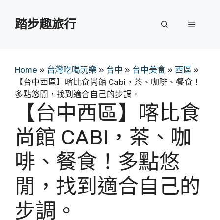
跳
至
踏步趣旅行
選
主
要
單
內
容
Home
»
台灣吃喝玩樂
»
台中
»
台中美食
»
西區
»
【台中西區】喀比食尚館 Cabi，茶、咖啡、餐食！
多點悠閒，找到適合自己的步調。
【台中西區】喀比食
尚館 CABI，茶、咖
啡、餐食！多點悠
閒，找到適合自己的
步調。