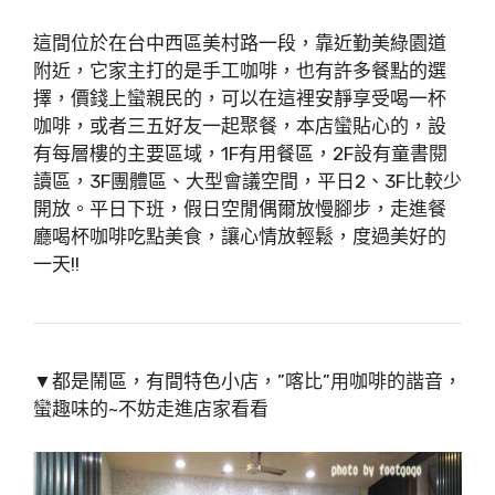
這間位於在台中西區美村路一段，靠近勤美綠園道
附近，它家主打的是手工咖啡，也有許多餐點的選
擇，價錢上蠻親民的，可以在這裡安靜享受喝一杯
咖啡，或者三五好友一起聚餐，本店蠻貼心的，設
有每層樓的主要區域，1F有用餐區，2F設有童書閱
讀區，3F團體區、大型會議空間，平日2、3F比較少
開放。平日下班，假日空閒偶爾放慢腳步，走進餐
廳喝杯咖啡吃點美食，讓心情放輕鬆，度過美好的
一天!!
▼都是鬧區，有間特色小店，”喀比”用咖啡的諧音，
蠻趣味的~不妨走進店家看看