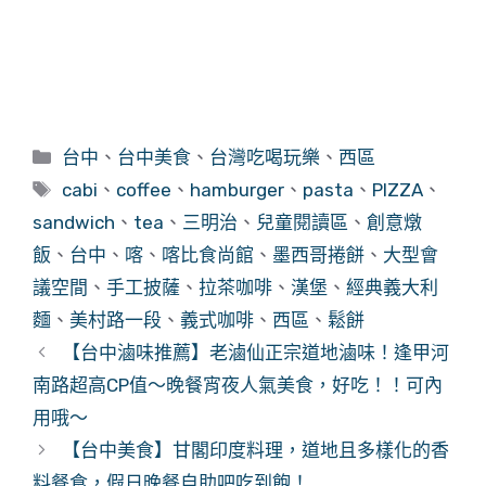
分
台中
、
台中美食
、
台灣吃喝玩樂
、
西區
類
標
cabi
、
coffee
、
hamburger
、
pasta
、
PIZZA
、
籤
sandwich
、
tea
、
三明治
、
兒童閱讀區
、
創意燉
飯
、
台中
、
喀
、
喀比食尚館
、
墨西哥捲餅
、
大型會
議空間
、
手工披薩
、
拉茶咖啡
、
漢堡
、
經典義大利
麵
、
美村路一段
、
義式咖啡
、
西區
、
鬆餅
【台中滷味推薦】老滷仙正宗道地滷味！逢甲河
南路超高CP值～晚餐宵夜人氣美食，好吃！！可內
用哦～
【台中美食】甘閣印度料理，道地且多樣化的香
料餐食，假日晚餐自助吧吃到飽！