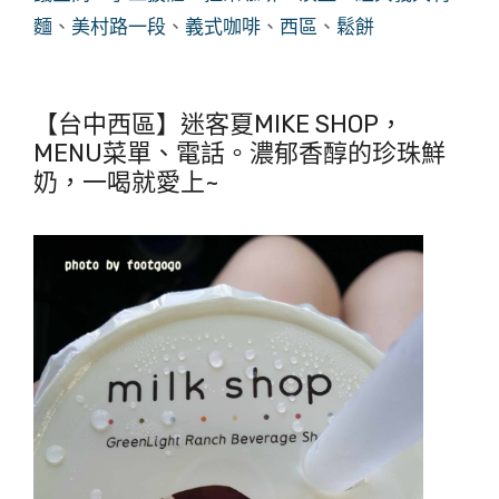
麵
、
美村路一段
、
義式咖啡
、
西區
、
鬆餅
【台中西區】迷客夏MIKE SHOP，
MENU菜單、電話。濃郁香醇的珍珠鮮
奶，一喝就愛上~