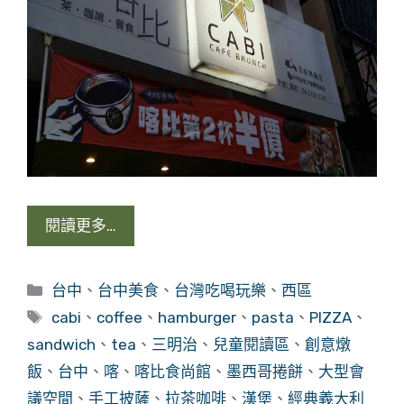
閱讀更多…
分
台中
、
台中美食
、
台灣吃喝玩樂
、
西區
類
標
cabi
、
coffee
、
hamburger
、
pasta
、
PIZZA
、
籤
sandwich
、
tea
、
三明治
、
兒童閱讀區
、
創意燉
飯
、
台中
、
喀
、
喀比食尚館
、
墨西哥捲餅
、
大型會
議空間
、
手工披薩
、
拉茶咖啡
、
漢堡
、
經典義大利