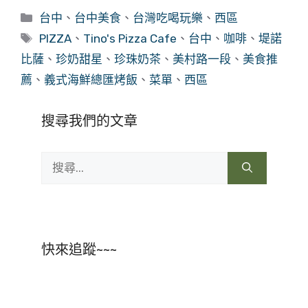
分
台中
、
台中美食
、
台灣吃喝玩樂
、
西區
類
標
PIZZA
、
Tino's Pizza Cafe
、
台中
、
咖啡
、
堤諾
籤
比薩
、
珍奶甜星
、
珍珠奶茶
、
美村路一段
、
美食推
薦
、
義式海鮮總匯烤飯
、
菜單
、
西區
搜尋我們的文章
搜
尋:
快來追蹤~~~