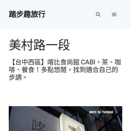
跳
至
踏步趣旅行
選
主
要
單
內
容
美村路一段
【台中西區】喀比食尚館 CABI，茶、咖
啡、餐食！多點悠閒，找到適合自己的
步調。