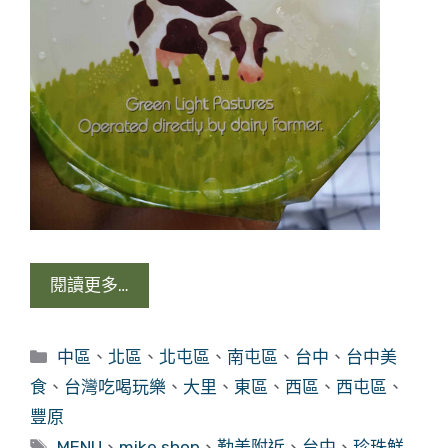
閱讀更多…
分
中區
、
北區
、
北屯區
、
南屯區
、
台中
、
台中美
類
食
、
台灣吃喝玩樂
、
大里
、
東區
、
西區
、
西屯區
、
豐原
標
MENU
、
mike shop
、
勤美附近
、
台中
、
珍珠鮮