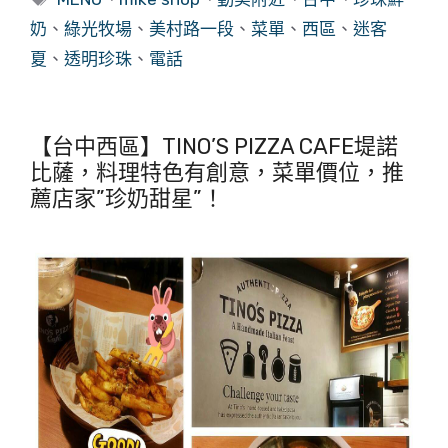
籤
奶
、
綠光牧場
、
美村路一段
、
菜單
、
西區
、
迷客
夏
、
透明珍珠
、
電話
【台中西區】TINO’S PIZZA CAFE堤諾
比薩，料理特色有創意，菜單價位，推
薦店家”珍奶甜星”！