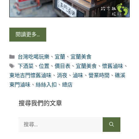
閱讀更多…
分
台灣吃喝玩樂
、
宜蘭
、
宜蘭美食
類
標
下酒菜
、
位置
、
價目表
、
宜蘭美食
、
懷舊滷味
、
籤
東地吉門懷舊滷味
、
消夜
、
滷味
、
營業時間
、
礁溪
東門滷味
、
絲絲入扣
、
總店
搜尋我們的文章
搜
尋: