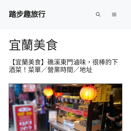
跳
至
踏步趣旅行
選
主
要
單
內
容
宜蘭美食
【宜蘭美食】礁溪東門滷味，很棒的下
酒菜！菜單／營業時間／地址