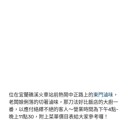
位在宜蘭礁溪火車站前熱鬧中正路上的
東門滷味
，
老闆娘俐落的切著滷味，那刀法好比飯店的大廚一
番，以應付絡繹不絕的客人～營業時間為下午4點-
晚上11點30，附上菜單價目表給大家參考囉！