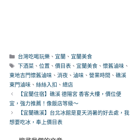
分
台灣吃喝玩樂
、
宜蘭
、
宜蘭美食
類
標
下酒菜
、
位置
、
價目表
、
宜蘭美食
、
懷舊滷味
、
籤
東地吉門懷舊滷味
、
消夜
、
滷味
、
營業時間
、
礁溪
東門滷味
、
絲絲入扣
、
總店
【宜蘭住宿】礁溪 德陽宮 香客大樓，價位便
宜，強力推薦！像飯店等級～
【宜蘭礁溪】台北冰館是夏天消暑的好去處，我
想要吃冰，奉上價目表