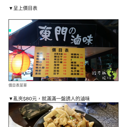
▼呈上價目表
價目表菜單
▼亂夾$80元，就滿滿一盤誘人的滷味