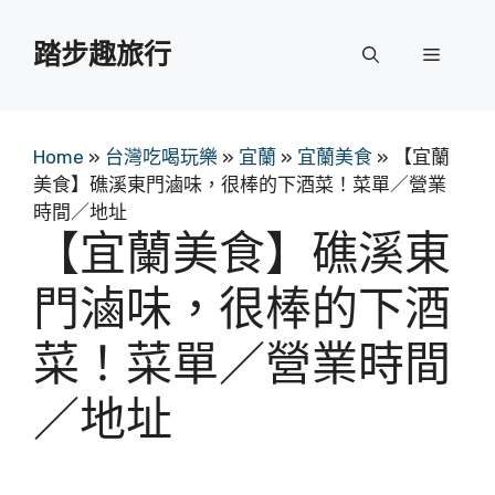
跳
至
踏步趣旅行
選
主
要
單
內
容
Home
»
台灣吃喝玩樂
»
宜蘭
»
宜蘭美食
»
【宜蘭
美食】礁溪東門滷味，很棒的下酒菜！菜單／營業
時間／地址
【宜蘭美食】礁溪東
門滷味，很棒的下酒
菜！菜單／營業時間
／地址