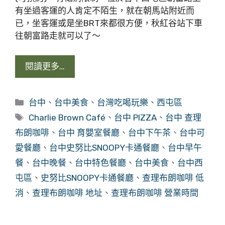
有坐過客運的人肯定不陌生，就在朝馬站附近而
已，坐客運或是坐BRT來都很方便，秋紅谷站下車
往朝富路走就可以了～
閱讀更多…
分
台中
、
台中美食
、
台灣吃喝玩樂
、
西屯區
類
標
Charlie Brown Café
、
台中 PIZZA
、
台中 查理
籤
布朗咖啡
、
台中 育嬰室餐廳
、
台中下午茶
、
台中可
愛餐廳
、
台中史努比SNOOPY卡通餐廳
、
台中早午
餐
、
台中晚餐
、
台中特色餐廳
、
台中美食
、
台中西
屯區
、
史努比SNOOPY卡通餐廳
、
查理布朗咖啡 低
消
、
查理布朗咖啡 地址
、
查理布朗咖啡 營業時間