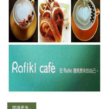
閱讀更多…