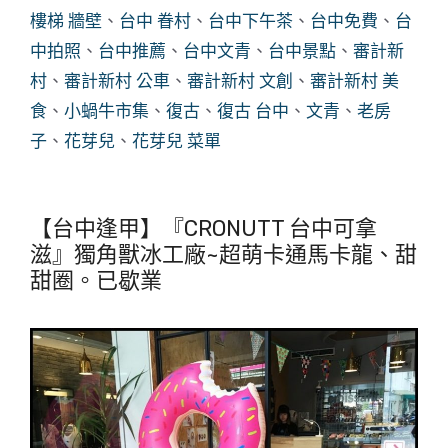
籤
樓梯 牆壁
、
台中 眷村
、
台中下午茶
、
台中免費
、
台
中拍照
、
台中推薦
、
台中文青
、
台中景點
、
審計新
村
、
審計新村 公車
、
審計新村 文創
、
審計新村 美
食
、
小蝸牛市集
、
復古
、
復古 台中
、
文青
、
老房
子
、
花芽兒
、
花芽兒 菜單
【台中逢甲】『CRONUTT 台中可拿
滋』獨角獸冰工廠~超萌卡通馬卡龍、甜
甜圈。已歇業