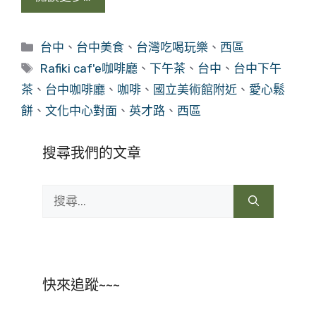
分
台中
、
台中美食
、
台灣吃喝玩樂
、
西區
類
標
Rafiki caf'e咖啡廳
、
下午茶
、
台中
、
台中下午
籤
茶
、
台中咖啡廳
、
咖啡
、
國立美術館附近
、
愛心鬆
餅
、
文化中心對面
、
英才路
、
西區
搜尋我們的文章
搜
尋:
快來追蹤~~~