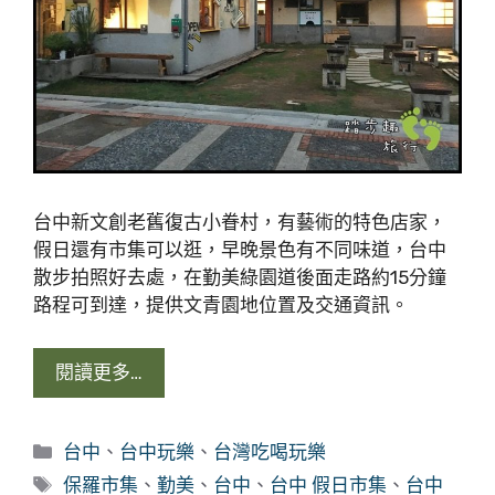
台中新文創老舊復古小眷村，有藝術的特色店家，
假日還有市集可以逛，早晚景色有不同味道，台中
散步拍照好去處，在勤美綠園道後面走路約15分鐘
路程可到達，提供文青園地位置及交通資訊。
閱讀更多…
分
台中
、
台中玩樂
、
台灣吃喝玩樂
類
標
保羅市集
、
勤美
、
台中
、
台中 假日市集
、
台中