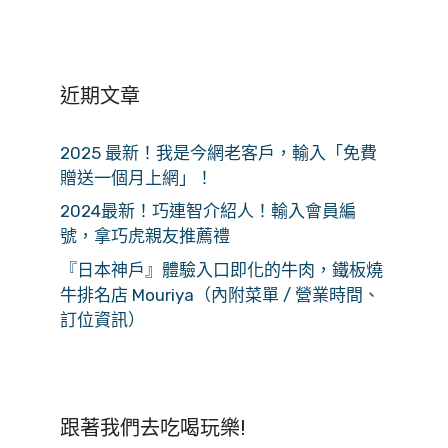
近期文章
2025 最新！我是今網老客戶，輸入「免費
贈送一個月上網」！
2024最新！巧連智介紹人！輸入會員編
號，拿巧虎親友推薦禮
『日本神戶』體驗入口即化的牛肉，鐵板燒
牛排名店 Mouriya（內附菜單 / 營業時間、
訂位資訊）
跟著我們去吃喝玩樂!