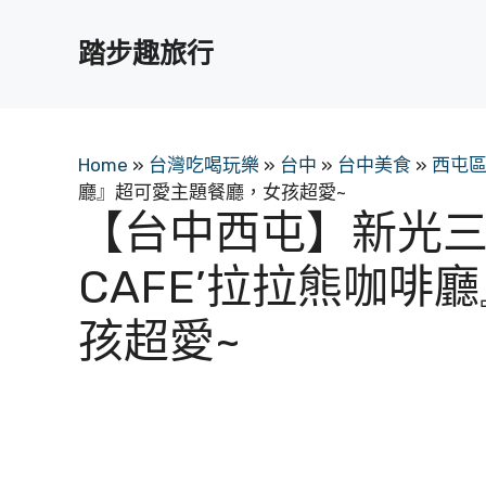
跳
至
踏步趣旅行
主
要
內
容
Home
»
台灣吃喝玩樂
»
台中
»
台中美食
»
西屯
廳』超可愛主題餐廳，女孩超愛~
【台中西屯】新光三越
CAFE’拉拉熊咖
孩超愛~