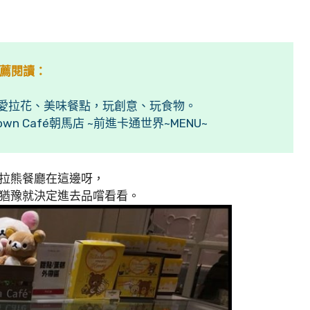
薦閱讀：
、可愛拉花、美味餐點，玩創意、玩食物。
wn Café朝馬店 ~前進卡通世界~MENU~
拉熊餐廳在這邊呀，
猶豫就決定進去品嚐看看。