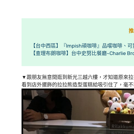
推
【台中西區】『Impish頑咖啡』品嚐咖啡
【查理布朗咖啡】台中史努比餐廳~Charlie Bro
▼跟朋友無意間逛到新光三越六樓，才知道原來拉
看到店外擺飾的拉拉熊造型蛋糕給吸引住了，毫不