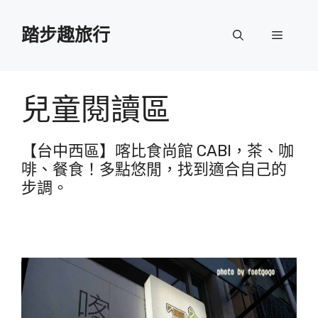
跳
至
踏步趣旅行
選
主
要
單
內
容
兒童閱讀區
【台中西區】喀比食尚館 CABI，茶、咖
啡、餐食！多點悠閒，找到適合自己的
步調。