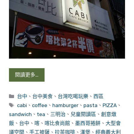
閱讀更多…
分
台中
、
台中美食
、
台灣吃喝玩樂
、
西區
類
標
cabi
、
coffee
、
hamburger
、
pasta
、
PIZZA
、
籤
sandwich
、
tea
、
三明治
、
兒童閱讀區
、
創意燉
飯
、
台中
、
喀
、
喀比食尚館
、
墨西哥捲餅
、
大型會
議空間
、
手工披薩
、
拉茶咖啡
、
漢堡
、
經典義大利