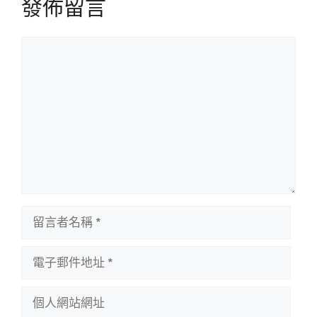
發佈留言
留
言
留
言
者
電
名
子
稱
郵
個
件
人