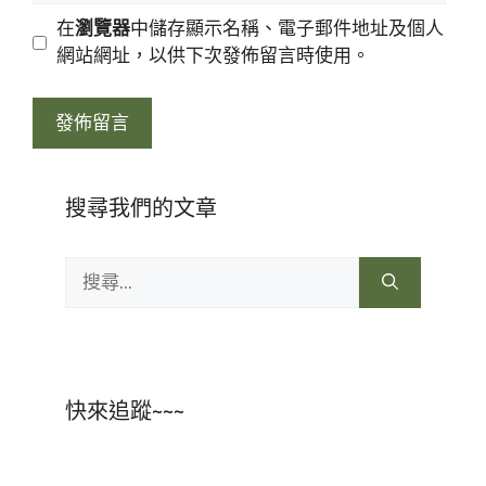
地
網
在
瀏覽器
中儲存顯示名稱、電子郵件地址及個人
址
站
網站網址，以供下次發佈留言時使用。
網
址
搜尋我們的文章
搜
尋:
快來追蹤~~~