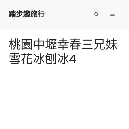
跳
至
踏步趣旅行
選
主
要
單
內
容
桃園中壢幸春三兄妹
雪花冰刨冰4