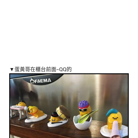
▼蛋黃哥在櫃台前面~QQ的