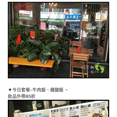
▼今日套餐~牛肉飯、雞腿飯 。
飲品外帶85折