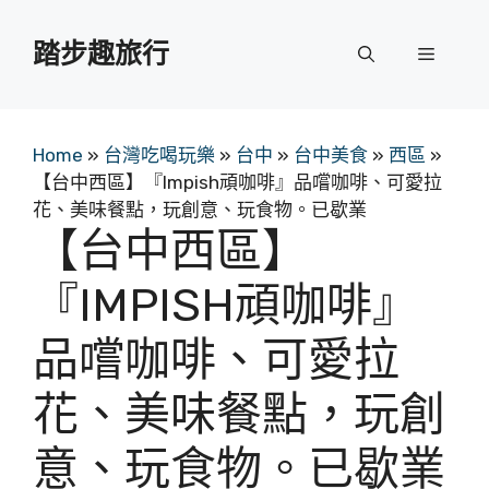
跳
至
踏步趣旅行
選
主
要
單
內
容
Home
»
台灣吃喝玩樂
»
台中
»
台中美食
»
西區
»
【台中西區】『Impish頑咖啡』品嚐咖啡、可愛拉
花、美味餐點，玩創意、玩食物。已歇業
【台中西區】
『IMPISH頑咖啡』
品嚐咖啡、可愛拉
花、美味餐點，玩創
意、玩食物。已歇業