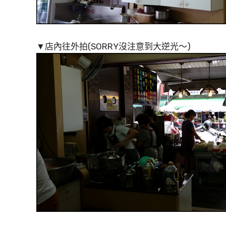
▼店內往外拍(SORRY沒注意到大逆光～)