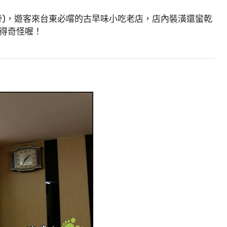
旁)，遊客來台東必嚐的古早味小吃老店，店內裝潢還蠻乾
得奇怪喔！