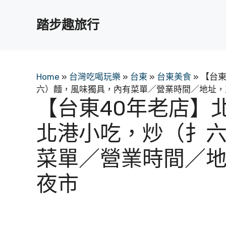
跳
至
踏步趣旅行
主
要
內
容
Home
»
台灣吃喝玩樂
»
台東
»
台東美食
»
【台東
六）麵，風味獨具，內有菜單／營業時間／地址，
【台東40年老店】
北港小吃，炒（扌
菜單／營業時間／
夜市