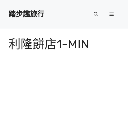
跳
至
踏步趣旅行
選
主
要
單
內
容
利隆餅店1-MIN