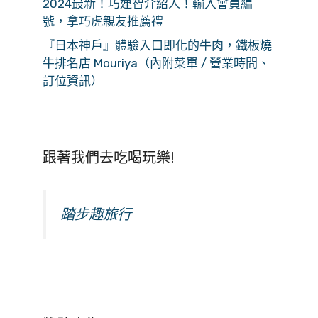
2024最新！巧連智介紹人！輸入會員編
號，拿巧虎親友推薦禮
『日本神戶』體驗入口即化的牛肉，鐵板燒
牛排名店 Mouriya（內附菜單 / 營業時間、
訂位資訊）
跟著我們去吃喝玩樂!
踏步趣旅行