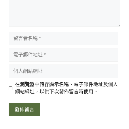
留
言
者
電
名
子
稱
郵
個
件
人
地
網
在
瀏覽器
中儲存顯示名稱、電子郵件地址及個人
址
站
網站網址，以供下次發佈留言時使用。
網
址