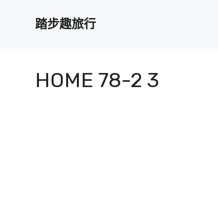
跳
至
踏步趣旅行
主
要
內
容
HOME 78-2 3