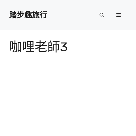
跳
至
踏步趣旅行
選
主
要
單
內
容
咖哩老師3