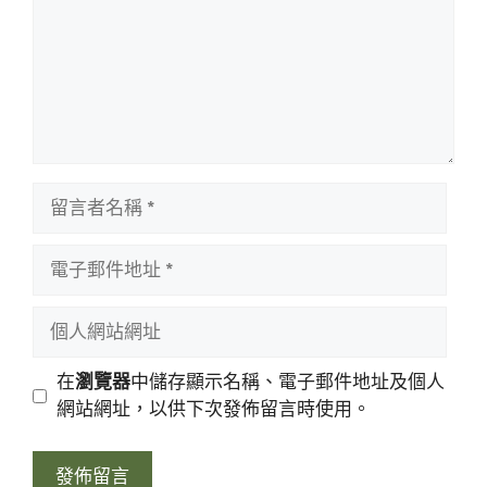
留
言
者
電
名
子
稱
郵
個
件
人
地
網
在
瀏覽器
中儲存顯示名稱、電子郵件地址及個人
址
站
網站網址，以供下次發佈留言時使用。
網
址