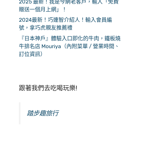
2025 最新！我是今網老客戶，輸入「免費
贈送一個月上網」！
2024最新！巧連智介紹人！輸入會員編
號，拿巧虎親友推薦禮
『日本神戶』體驗入口即化的牛肉，鐵板燒
牛排名店 Mouriya（內附菜單 / 營業時間、
訂位資訊）
跟著我們去吃喝玩樂!
踏步趣旅行