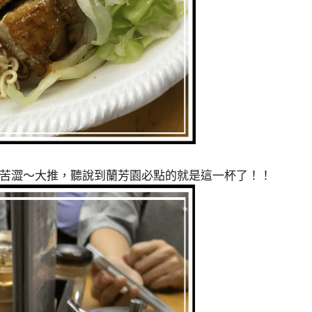
於苦澀～大推，聽說到蘭芳園必點的就是這一杯了！！