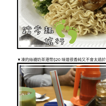
▼凍的絲襪奶茶港幣$20 味道很香純又不會太過