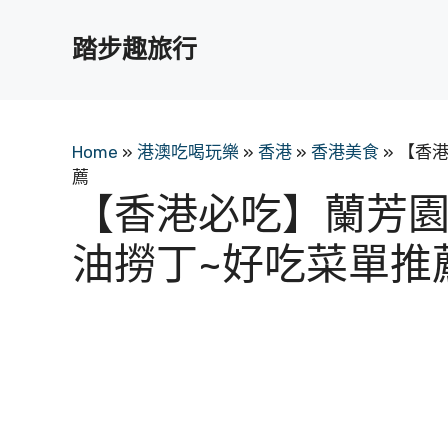
跳
至
踏步趣旅行
主
要
內
容
Home
»
港澳吃喝玩樂
»
香港
»
香港美食
»
【香港
薦
【香港必吃】蘭芳園
油撈丁~好吃菜單推