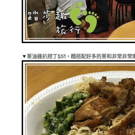
▼蔥油雞扒撈丁$51，麵搭配好多的蔥和非常非常嫩