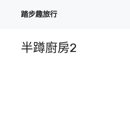
跳
至
踏步趣旅行
主
要
內
容
半蹲廚房2