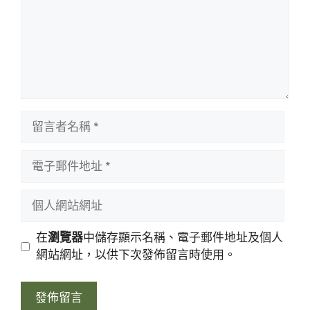
留
言
者
電
名
子
稱
郵
個
件
人
地
網
在
瀏覽器
中儲存顯示名稱、電子郵件地址及個人
址
站
網站網址，以供下次發佈留言時使用。
網
址