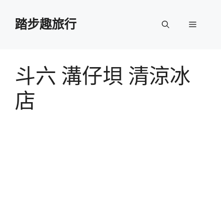
跳
至
踏步趣旅行
選
主
要
單
內
容
斗六 溝仔垻 清涼冰
店