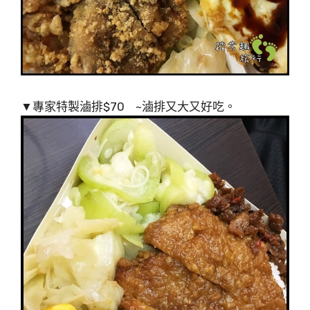
▼專家特製滷排$70 ~滷排又大又好吃。