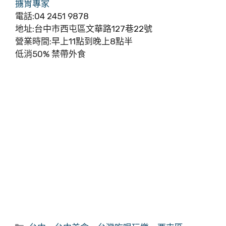
擄胃專家
電話:04 2451 9878
地址:台中市西屯區文華路127巷22號
營業時間:早上11點到晚上8點半
低消50% 禁帶外食
分