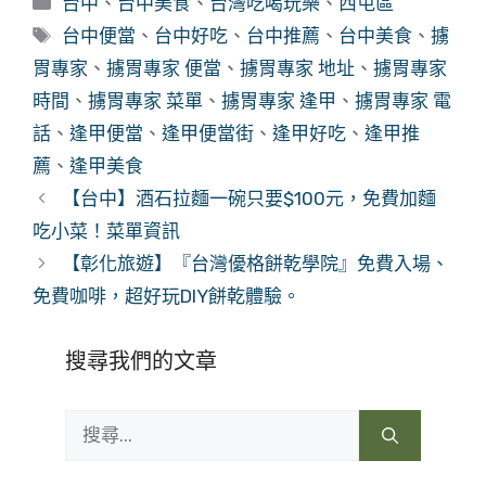
台中
、
台中美食
、
台灣吃喝玩樂
、
西屯區
類
標
台中便當
、
台中好吃
、
台中推薦
、
台中美食
、
擄
籤
胃專家
、
擄胃專家 便當
、
擄胃專家 地址
、
擄胃專家
時間
、
擄胃專家 菜單
、
擄胃專家 逢甲
、
擄胃專家 電
話
、
逢甲便當
、
逢甲便當街
、
逢甲好吃
、
逢甲推
薦
、
逢甲美食
【台中】酒石拉麵一碗只要$100元，免費加麵
吃小菜！菜單資訊
【彰化旅遊】『台灣優格餅乾學院』免費入場、
免費咖啡，超好玩DIY餅乾體驗。
搜尋我們的文章
搜
尋: