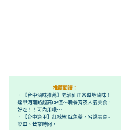
推薦閱讀：
．【台中滷味推薦】老滷仙正宗道地滷味！
逢甲河南路超高CP值～晚餐宵夜人氣美食，
好吃！！可內用哦～
．【台中逢甲】紅辣椒 魷魚羹，省錢美食~
菜單、營業時間。