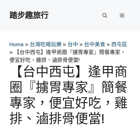
跳
至
踏步趣旅行
選
主
要
單
內
容
Home
»
台灣吃喝玩樂
»
台中
»
台中美食
»
西屯區
»
【台中西屯】逢甲商圈『擄胃專家』簡餐專家，
便宜好吃，雞排、滷排骨便當!
【台中西屯】逢甲商
圈『擄胃專家』簡餐
專家，便宜好吃，雞
排、滷排骨便當!