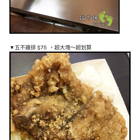
▼五不雞排 $75 ，超大塊～超划算