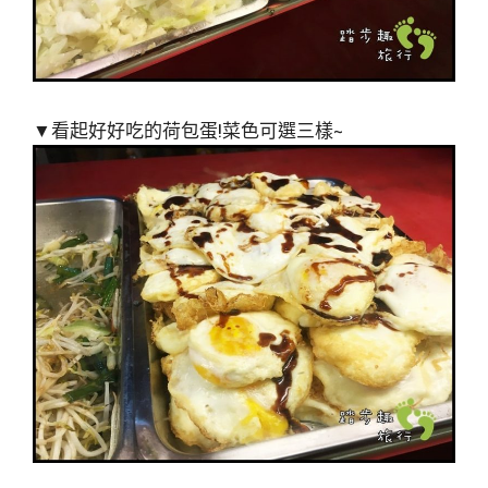
▼看起好好吃的荷包蛋!菜色可選三樣~