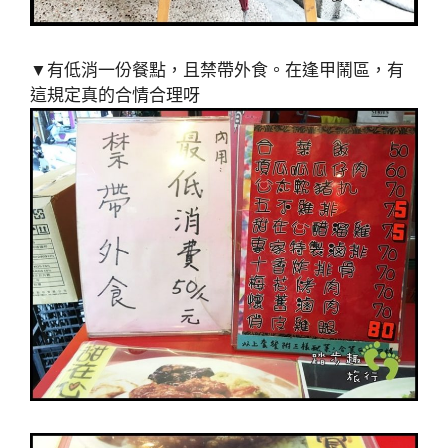
▼有低消一份餐點，且禁帶外食。在逢甲鬧區，有
這規定真的合情合理呀