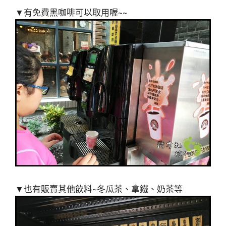
▼有免費黑咖啡可以取用喔~~
▼也有販賣其他飲料~冬瓜茶、拿鐵、奶茶等