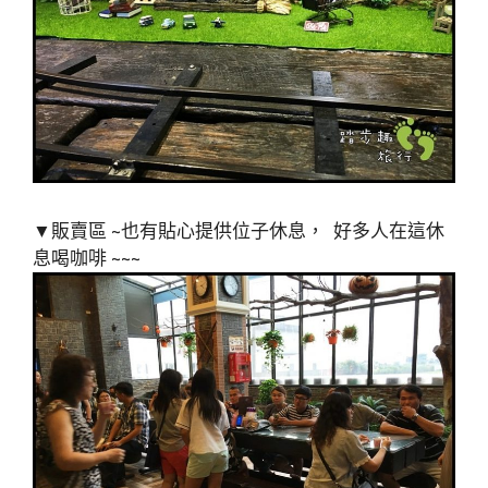
▼販賣區 ~也有貼心提供位子休息， 好多人在這休
息喝咖啡 ~~~