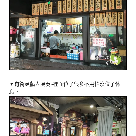
▼有街頭藝人演奏~裡面位子很多不用怕沒位子休
息。