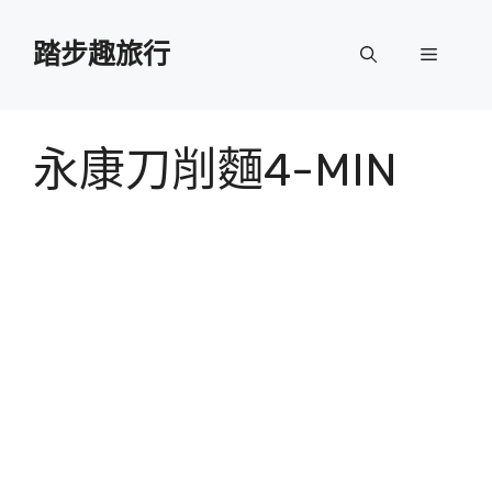
跳
至
踏步趣旅行
選
主
要
單
內
容
永康刀削麵4-MIN