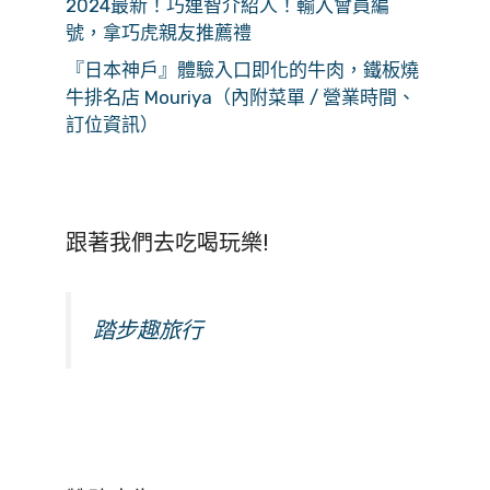
2024最新！巧連智介紹人！輸入會員編
號，拿巧虎親友推薦禮
『日本神戶』體驗入口即化的牛肉，鐵板燒
牛排名店 Mouriya（內附菜單 / 營業時間、
訂位資訊）
跟著我們去吃喝玩樂!
踏步趣旅行