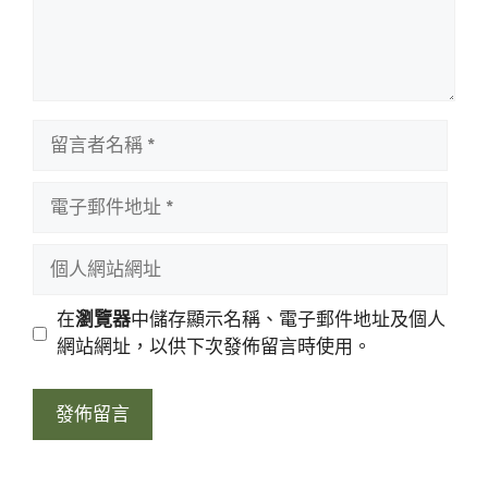
留
言
者
電
名
子
稱
郵
個
件
人
地
網
在
瀏覽器
中儲存顯示名稱、電子郵件地址及個人
址
站
網站網址，以供下次發佈留言時使用。
網
址