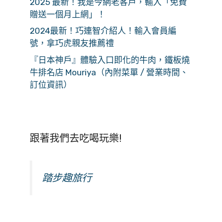
2025 最新！我是今網老客戶，輸入「免費
贈送一個月上網」！
2024最新！巧連智介紹人！輸入會員編
號，拿巧虎親友推薦禮
『日本神戶』體驗入口即化的牛肉，鐵板燒
牛排名店 Mouriya（內附菜單 / 營業時間、
訂位資訊）
跟著我們去吃喝玩樂!
踏步趣旅行