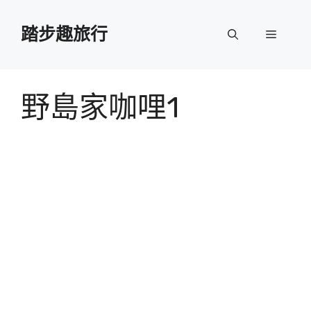
跳
至
踏步趣旅行
選
主
要
單
內
容
野島家咖哩1