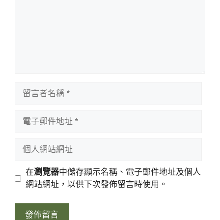
留
言
者
電
名
子
稱
郵
個
件
人
地
網
在
瀏覽器
中儲存顯示名稱、電子郵件地址及個人
址
站
網站網址，以供下次發佈留言時使用。
網
址