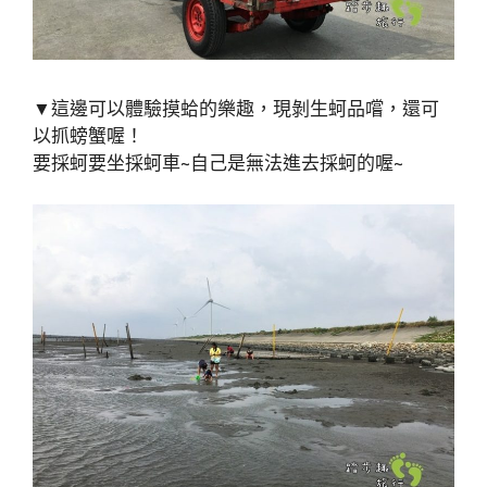
▼這邊可以體驗摸蛤的樂趣，現剝生蚵品嚐，還可
以抓螃蟹喔！
要採蚵要坐採蚵車~自己是無法進去採蚵的喔~