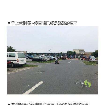
▼早上就到囉 ~停車場已經是滿滿的車了
▼看到好多台這個紅色車車~阿伯說這是採蚵車