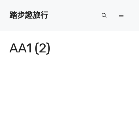
跳
至
踏步趣旅行
選
主
要
單
內
容
AA1 (2)