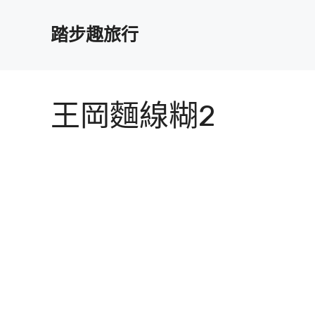
跳
至
踏步趣旅行
主
要
內
容
王岡麵線糊2