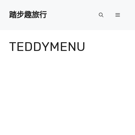
跳
至
踏步趣旅行
選
主
要
單
內
容
TEDDYMENU