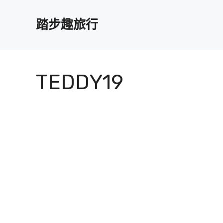
跳
至
踏步趣旅行
主
要
內
容
TEDDY19