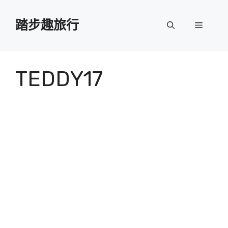
跳
至
踏步趣旅行
選
主
要
單
內
容
TEDDY17