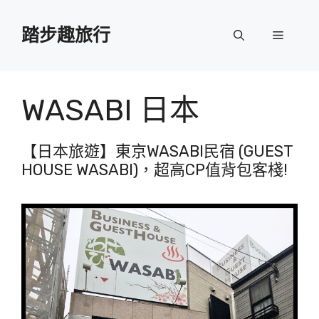
跳
至
踏步趣旅行
選
主
要
單
內
容
WASABI 日本
【日本旅遊】東京WASABI民宿 (GUEST
HOUSE WASABI)，超高CP值背包客棧!