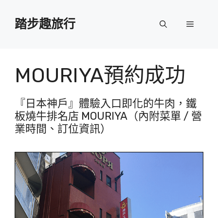
跳
至
踏步趣旅行
選
主
要
單
內
容
MOURIYA預約成功
『日本神戶』體驗入口即化的牛肉，鐵
板燒牛排名店 MOURIYA（內附菜單 / 營
業時間、訂位資訊）