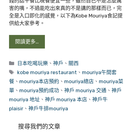
錢的話午餐比晚餐便宜一些，雖然自己不是怎麼厲
害的嘴，不過能吃出來真的不是講的那樣而已，完
全是入口即化的感覺，以下為Kobe Mouriya食記提
供給大家參考。
閱讀更多…
分
日本吃喝玩樂
、
神戶
、
關西
類
標
kobe mouriya restaurant
、
mouriya午間套
籤
餐
、
mouriya本店預約
、
mouriya總店
、
mouriya菜
單
、
mouriya預約成功
、
神戶 mouriya 交通
、
神戶
mouriya 地址
、
神戶 mouriya 本店
、
神戶牛
plaisir
、
神戶牛排mouriya
搜尋我們的文章