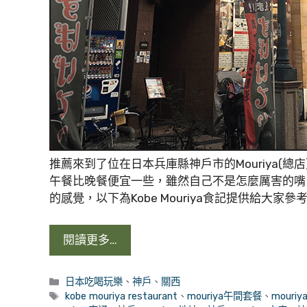
推薦來到了位在日本兵庫縣神戶市的Mouriya(
午餐比晚餐便宜一些，雖然自己不是怎麼厲害的嘴
的感覺，以下為Kobe Mouriya食記提供給大家參
閱讀更多…
分
日本吃喝玩樂
、
神戶
、
關西
類
標
kobe mouriya restaurant
、
mouriya午間套餐
、
mouri