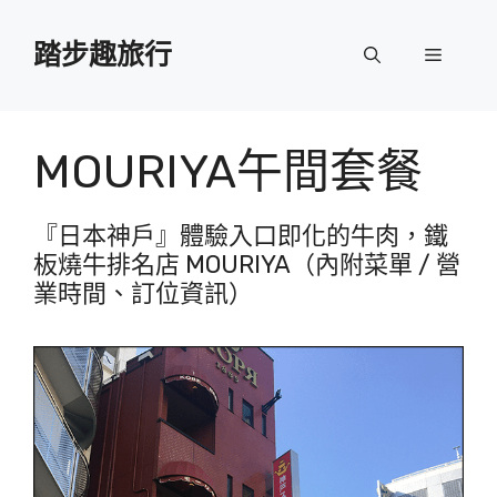
跳
至
踏步趣旅行
選
主
要
單
內
容
MOURIYA午間套餐
『日本神戶』體驗入口即化的牛肉，鐵
板燒牛排名店 MOURIYA（內附菜單 / 營
業時間、訂位資訊）