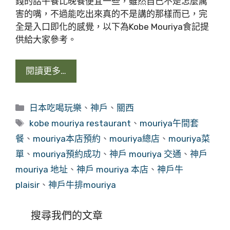
錢的話午餐比晚餐便宜一些，雖然自己不是怎麼厲
害的嘴，不過能吃出來真的不是講的那樣而已，完
全是入口即化的感覺，以下為Kobe Mouriya食記提
供給大家參考。
閱讀更多…
分
日本吃喝玩樂
、
神戶
、
關西
類
標
kobe mouriya restaurant
、
mouriya午間套
籤
餐
、
mouriya本店預約
、
mouriya總店
、
mouriya菜
單
、
mouriya預約成功
、
神戶 mouriya 交通
、
神戶
mouriya 地址
、
神戶 mouriya 本店
、
神戶牛
plaisir
、
神戶牛排mouriya
搜尋我們的文章