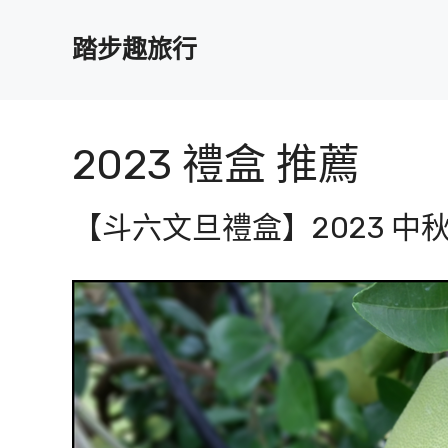
跳
至
踏步趣旅行
主
要
內
容
2023 禮盒 推薦
【斗六文旦禮盒】2023 