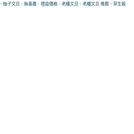
、
柚子文旦
、
無毒農
、
禮盒價格
、
老欉文旦
、
老欉文旦 推薦
、
草生栽