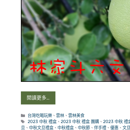
閱讀更多…
分
台灣吃喝玩樂
、
雲林
、
雲林美食
類
標
2023 中秋 禮盒
、
2023 中秋 禮盒 團購
、
2023 中秋 禮
籤
旦
、
中秋文旦禮盒
、
中秋禮盒
、
中秋節
、
伴手禮
、
優惠
、
文